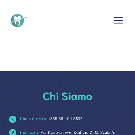
Chi Siamo
Linea diretta:
+355 69 404 8535
Indirizzo:
Via Kosovareve, Edificio Z.02, Scala A,