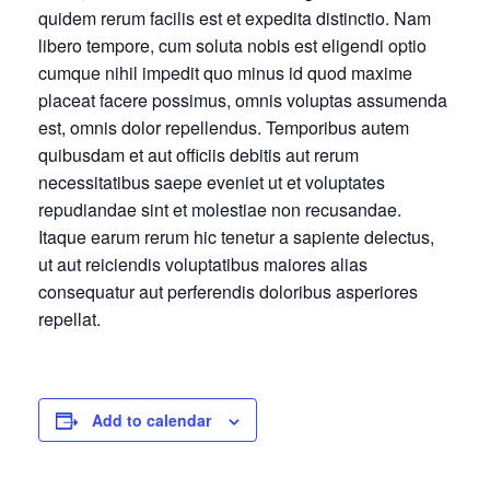
quidem rerum facilis est et expedita distinctio. Nam
libero tempore, cum soluta nobis est eligendi optio
cumque nihil impedit quo minus id quod maxime
placeat facere possimus, omnis voluptas assumenda
est, omnis dolor repellendus. Temporibus autem
quibusdam et aut officiis debitis aut rerum
necessitatibus saepe eveniet ut et voluptates
repudiandae sint et molestiae non recusandae.
Itaque earum rerum hic tenetur a sapiente delectus,
ut aut reiciendis voluptatibus maiores alias
consequatur aut perferendis doloribus asperiores
repellat.
Add to calendar